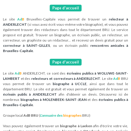
Page d'accueil
Le site
Ad
B
Bruxelles-Capitale vous permet de trouver un
relecteur à
ANDERLECHT
(si vous avez écrit vous-même votre biographie), et vous pouvez
également trouver des rédacteurs dans tout le département BRU. Le service
proposé est gratuit. Trouver un biographe, un écrivain public, un relecteur, un
correcteur, un graphiste ou un rédacteur... et recevez un devis gratuit pour un
correcteur à SAINT-GILLES
, ou un écrivain public
rencontres amicales à
Bruxelles-Capitale
.
Page d'accueil
Le site
Ad
B
ANDERLECHT, ce sont des
écrivains publics à WOLUWE-SAINT-
LAMBERT
et des
relecteurs et correcteurs à ANDERLECHT
. Le site
Ad
B
BRU
vous permet de trouver un
biographe à UCCLE
, ainsi que dans tout le
département BRU. Le site est gratuit et vous permet également de trouver un
écrivain public à ANDERLECHT
afin d'obtenir un devis. Découvrez ici de
nombreux
biographes à MOLENBEEK-SAINT-JEAN
et des
écrivains publics à
Bruxelles-Capitale
.
Groupe local
AdB BRU
(
L'annuaire des
biographes
BRU)
Vous pouvez également trouver un
biographe à Laeken
afin d'écrire votre vie,