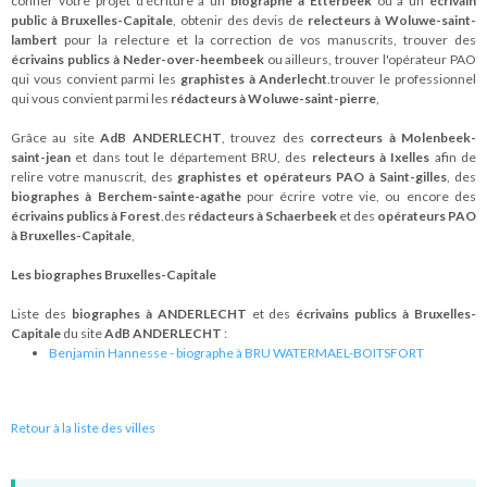
confier votre projet d'écriture à un
biographe à Etterbeek
ou à un
écrivain
public à Bruxelles-Capitale
, obtenir des devis de
relecteurs à Woluwe-saint-
lambert
pour la relecture et la correction de vos manuscrits, trouver des
écrivains publics à Neder-over-heembeek
ou ailleurs, trouver l'opérateur PAO
qui vous convient parmi les
graphistes à Anderlecht
.trouver le professionnel
qui vous convient parmi les
rédacteurs à Woluwe-saint-pierre
,
Grâce au site
AdB ANDERLECHT
, trouvez des
correcteurs à Molenbeek-
saint-jean
et dans tout le département BRU, des
relecteurs à Ixelles
afin de
relire votre manuscrit, des
graphistes et opérateurs PAO à Saint-gilles
, des
biographes à Berchem-sainte-agathe
pour écrire votre vie, ou encore des
écrivains publics à Forest
.des
rédacteurs à Schaerbeek
et des
opérateurs PAO
à Bruxelles-Capitale
,
Les biographes Bruxelles-Capitale
Liste des
biographes à ANDERLECHT
et des
écrivains publics à Bruxelles-
Capitale
du site
AdB ANDERLECHT
:
Benjamin Hannesse - biographe à BRU WATERMAEL-BOITSFORT
Retour à la liste des villes