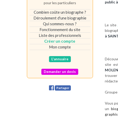
public
pour les particuliers
Combien coûte un biographe ?
Déroulement d'une biographie
Qui sommes-nous ?
Le site
Fonctionnement du site
biograph
Liste des professionnels
à SAIN
Créer un compte
Mon compte
Découv
L'annuaire
site e
MOLEN
Demander un devis
trouve
rédacte
Partager
Groupe 
Vous po
un
biog
graphis