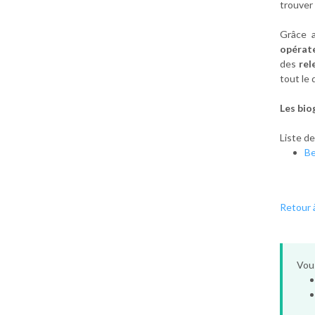
trouver
Grâce 
opérat
des
rel
tout le
Les bio
Liste d
B
Retour à
Vous