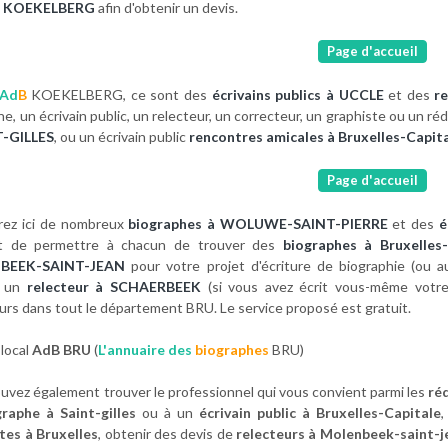
 à KOEKELBERG
afin d'obtenir un devis.
Page d'accueil
Ad
B
KOEKELBERG, ce sont des
écrivains publics à UCCLE
et des
r
e, un écrivain public, un relecteur, un correcteur, un graphiste ou un ré
T-GILLES
, ou un écrivain public
rencontres amicales à Bruxelles-Capit
Page d'accueil
rez ici de nombreux
biographes à WOLUWE-SAINT-PIERRE
et des
é
st de permettre à chacun de trouver des
biographes à Bruxelles-
BEEK-SAINT-JEAN
pour votre projet d'écriture de biographie (ou a
r un
relecteur à SCHAERBEEK
(si vous avez écrit vous-même votre
urs dans tout le département BRU. Le service proposé est gratuit.
local
AdB BRU
(
L'annuaire des
biographes
BRU)
uvez également trouver le professionnel qui vous convient parmi les
ré
raphe à Saint-gilles
ou à un
écrivain public à Bruxelles-Capitale
,
tes à Bruxelles
, obtenir des devis de
relecteurs à Molenbeek-saint-j