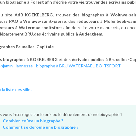
 un
biographe à Forest
afin d'écrire votre vie.trouver des
écrivains pub
au site
AdB KOEKELBERG
, trouvez des
biographes à Woluwe-sai
eurs PAO à Woluwe-saint-pierre
, des
rédacteurs à Molenbeek-sain
ecteurs à Watermael-boitsfort
afin de relire votre manuscrit, ou en
 département BRU.des
écrivains publics à Auderghem
,
graphes Bruxelles-Capitale
es
biographes à KOEKELBERG
et des
écrivains publics à Bruxelles-Ca
enjamin Hannesse - biographe à BRU WATERMAEL-BOITSFORT
 la liste des villes
 vous interrogez sur le prix ou le déroulement d'une biographie ?
Combien coûte un biographe ?
Comment se déroule une biographie ?