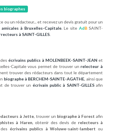
es biographes
te ou un rédacteur... et recevez un devis gratuit pour un
 amicales à Bruxelles-Capitale
. Le site
Ad
B
SAINT-
orrecteurs à SAINT-GILLES
.
z des
écrivains publics à MOLENBEEK-SAINT-JEAN
et
elles-Capitale vous permet de trouver un
relecteur à
ement trouver des rédacteurs dans tout le département
un
biographe à BERCHEM-SAINTE-AGATHE
, ainsi que
nt de trouver un
écrivain public à SAINT-GILLES
afin
édacteurs à Jette
, trouver un
biographe à Forest
afin
phistes à Haren
, obtenir des devis de
relecteurs à
r des
écrivains publics à Woluwe-saint-lambert
ou