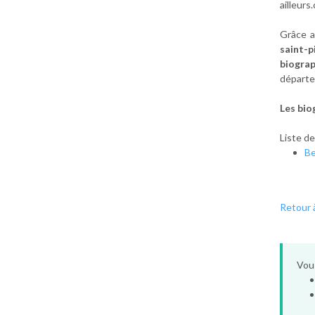
ailleurs
Grâce a
saint-p
biogra
départ
Les bio
Liste d
B
Retour à
Vous