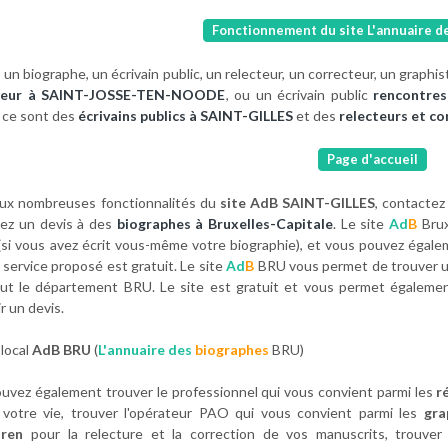
Fonctionnement du site L'annuaire d
un biographe, un écrivain public, un relecteur, un correcteur, un graphis
teur à SAINT-JOSSE-TEN-NOODE
, ou un écrivain public
rencontres
 ce sont des
écrivains publics à SAINT-GILLES
et des
relecteurs et c
Page d'accueil
ux nombreuses fonctionnalités du
site AdB SAINT-GILLES
, contacte
ez un devis à des
biographes à Bruxelles-Capitale
. Le site
Ad
B
Brux
(si vous avez écrit vous-même votre biographie), et vous pouvez égal
 service proposé est gratuit. Le site
Ad
B
BRU vous permet de trouver 
ut le département BRU. Le site est gratuit et vous permet égaleme
r un devis.
local
AdB BRU
(
L'annuaire des
biographes
BRU)
uvez également trouver le professionnel qui vous convient parmi les
r
e votre vie, trouver l'opérateur PAO qui vous convient parmi les
gra
ren
pour la relecture et la correction de vos manuscrits, trouve