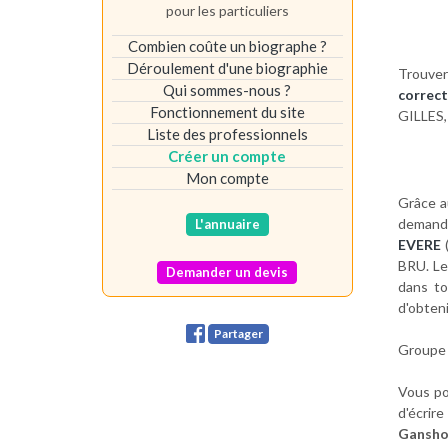
pour les particuliers
Combien coûte un biographe ?
Déroulement d'une biographie
Trouver 
Qui sommes-nous ?
correc
Fonctionnement du site
GILLES,
Liste des professionnels
Créer un compte
Mon compte
Grâce a
demand
L'annuaire
EVERE
BRU. Le
Demander un devis
dans to
d'obteni
Partager
Groupe 
Vous po
d'écrir
Gansho