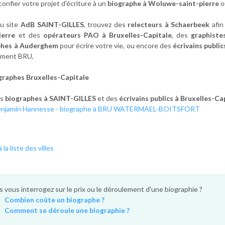
.confier votre projet d'écriture à un
biographe à Woluwe-saint-pierre
o
u site
AdB SAINT-GILLES
, trouvez des
relecteurs à Schaerbeek
afin
ierre
et des
opérateurs PAO à Bruxelles-Capitale
, des
graphist
phes à Auderghem
pour écrire votre vie, ou encore des
écrivains publi
ement BRU,
graphes Bruxelles-Capitale
es
biographes à SAINT-GILLES
et des
écrivains publics à Bruxelles-Ca
enjamin Hannesse - biographe à BRU WATERMAEL-BOITSFORT
 la liste des villes
 vous interrogez sur le prix ou le déroulement d'une biographie ?
Combien coûte un biographe ?
Comment se déroule une biographie ?