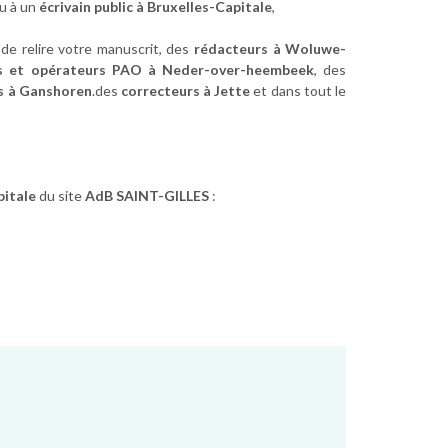
u à un
écrivain public à Bruxelles-Capitale
,
 de relire votre manuscrit, des
rédacteurs à Woluwe-
es et opérateurs PAO à Neder-over-heembeek
, des
cs à Ganshoren
.des
correcteurs à Jette
et dans tout le
pitale
du site
AdB SAINT-GILLES
: