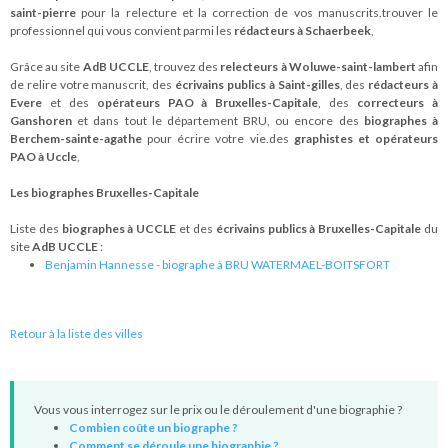
saint-pierre
pour la relecture et la correction de vos manuscrits.trouver le
professionnel qui vous convient parmi les
rédacteurs à Schaerbeek
,
Grâce au site
AdB UCCLE
, trouvez des
relecteurs à Woluwe-saint-lambert
afin
de relire votre manuscrit, des
écrivains publics à Saint-gilles
, des
rédacteurs à
Evere
et des
opérateurs PAO à Bruxelles-Capitale
, des
correcteurs à
Ganshoren
et dans tout le département BRU, ou encore des
biographes à
Berchem-sainte-agathe
pour écrire votre vie.des
graphistes et opérateurs
PAO à Uccle
,
Les biographes Bruxelles-Capitale
Liste des
biographes à UCCLE
et des
écrivains publics à Bruxelles-Capitale
du
site
AdB UCCLE
:
Benjamin Hannesse - biographe à BRU WATERMAEL-BOITSFORT
Retour à la liste des villes
Vous vous interrogez sur le prix ou le déroulement d'une biographie ?
Combien coûte un biographe ?
Comment se déroule une biographie ?