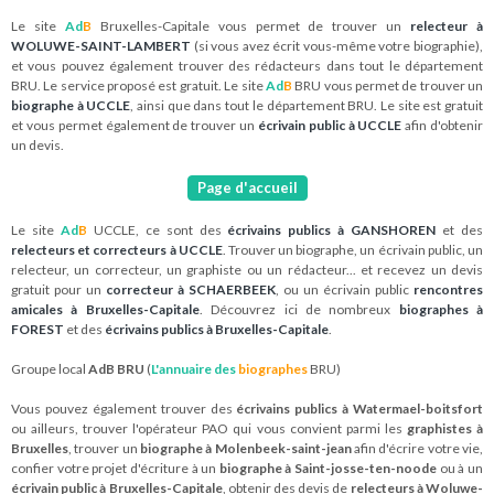
Le site
Ad
B
Bruxelles-Capitale vous permet de trouver un
relecteur à
WOLUWE-SAINT-LAMBERT
(si vous avez écrit vous-même votre biographie),
et vous pouvez également trouver des rédacteurs dans tout le département
BRU. Le service proposé est gratuit. Le site
Ad
B
BRU vous permet de trouver un
biographe à UCCLE
, ainsi que dans tout le département BRU. Le site est gratuit
et vous permet également de trouver un
écrivain public à UCCLE
afin d'obtenir
un devis.
Page d'accueil
Le site
Ad
B
UCCLE, ce sont des
écrivains publics à GANSHOREN
et des
relecteurs et correcteurs à UCCLE
. Trouver un biographe, un écrivain public, un
relecteur, un correcteur, un graphiste ou un rédacteur... et recevez un devis
gratuit pour un
correcteur à SCHAERBEEK
, ou un écrivain public
rencontres
amicales à Bruxelles-Capitale
. Découvrez ici de nombreux
biographes à
FOREST
et des
écrivains publics à Bruxelles-Capitale
.
Groupe local
AdB BRU
(
L'annuaire des
biographes
BRU)
Vous pouvez également trouver des
écrivains publics à Watermael-boitsfort
ou ailleurs, trouver l'opérateur PAO qui vous convient parmi les
graphistes à
Bruxelles
, trouver un
biographe à Molenbeek-saint-jean
afin d'écrire votre vie,
confier votre projet d'écriture à un
biographe à Saint-josse-ten-noode
ou à un
écrivain public à Bruxelles-Capitale
, obtenir des devis de
relecteurs à Woluwe-