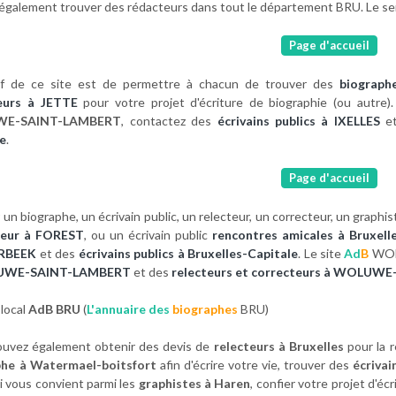
également trouver des rédacteurs dans tout le département BRU. Le ser
Page d'accueil
tif de ce site est de permettre à chacun de trouver des
biograph
eurs à JETTE
pour votre projet d'écriture de biographie (ou autre
E-SAINT-LAMBERT
, contactez des
écrivains publics à IXELLES
et
le
.
Page d'accueil
un biographe, un écrivain public, un relecteur, un correcteur, un graphis
teur à FOREST
, ou un écrivain public
rencontres amicales à Bruxell
RBEEK
et des
écrivains publics à Bruxelles-Capitale
. Le site
Ad
B
WOL
UWE-SAINT-LAMBERT
et des
relecteurs et correcteurs à WOLU
local
AdB BRU
(
L'annuaire des
biographes
BRU)
uvez également obtenir des devis de
relecteurs à Bruxelles
pour la r
phe à Watermael-boitsfort
afin d'écrire votre vie, trouver des
écrivai
 vous convient parmi les
graphistes à Haren
, confier votre projet d'éc