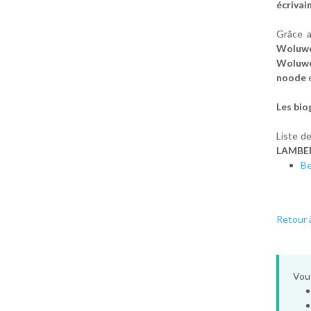
écrivai
Grâce 
Woluwe
Woluwe
noode
Les bio
Liste d
LAMBE
B
Retour à
Vous