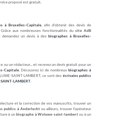
vice proposé est gratuit.
es à Bruxelles-Capitale
, afin d'obtenir des devis de
). Grâce aux nombreuses fonctionnalités du
site AdB
 demandez un devis à des
biographes à Bruxelles-
te ou un rédacteur... et recevez un devis gratuit pour un
es-Capitale
. Découvrez ici de nombreux
biographes à
UWE-SAINT-LAMBERT, ce sont des
écrivains publics
WE-SAINT-LAMBERT
.
electure et la correction de vos manuscrits, trouver un
ns publics à Anderlecht
ou ailleurs, trouver l'opérateur
riture à un
biographe à Woluwe-saint-lambert
ou à un