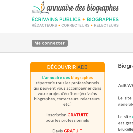
Me connecter
Biogr
DÉCOUVRIR
ADB
L'annuaire des
biographes
répertorie tous les professionnels
AdB W
qui peuvent vous accompagner dans
votre projet d'écriture (écrivains
Le sit
biographes, correcteurs, relecteurs,
etc.)
généra
Inscription
GRATUITE
Le site
pour les professionnels
est gra
Bruxell
Devis
GRATUIT