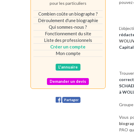
pouvez 
pour les particuliers
Combien coûte un biographe ?
Déroulement d'une biographie
Qui sommes-nous ?
L'objec
Fonctionnement du site
rédact
Liste des professionnels
WOLUW
Créer un compte
Capita
Mon compte
L'annuaire
Trouver 
correc
Demander un devis
SCHAE
à WOL
Partager
Groupe 
Vous po
biogra
PAO qui