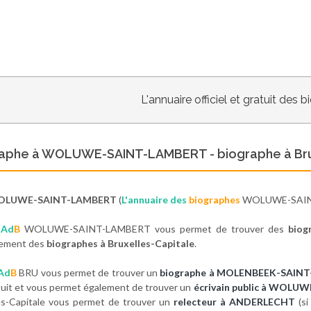
L'annuaire officiel et gratuit des 
aphe à WOLUWE-SAINT-LAMBERT - biographe à Bru
OLUWE-SAINT-LAMBERT
(
L'annuaire des
biographes
WOLUWE-SAIN
e
Ad
B
WOLUWE-SAINT-LAMBERT vous permet de trouver des
bio
lement des
biographes à Bruxelles-Capitale
.
Ad
B
BRU vous permet de trouver un
biographe à MOLENBEEK-SAINT
tuit et vous permet également de trouver un
écrivain public à WOL
es-Capitale vous permet de trouver un
relecteur à ANDERLECHT
(si