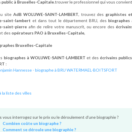
n public à Bruxelles-Capitale
.trouver le professionnel qui vous convien
au site
AdB WOLUWE-SAINT-LAMBERT
, trouvez des
graphistes e
-saint-lambert
et dans tout le département BRU, des
biographes
-saint-pierre
afin de relire votre manuscrit, ou encore des
écrivain
et des
opérateurs PAO à Bruxelles-Capitale
,
graphes Bruxelles-Capitale
es
biographes à WOLUWE-SAINT-LAMBERT
et des
écrivains public
RT
:
enjamin Hannesse - biographe à BRU WATERMAEL-BOITSFORT
 la liste des villes
 vous interrogez sur le prix ou le déroulement d'une biographie ?
Combien coûte un biographe ?
Comment se déroule une biographie ?