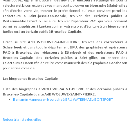
Vous pouvez également obtenir des devis de
relecteurs à Auderghem
pour la
relecture et la correction de vos manuscrits, trouver un
biographe à Saint-gilles
afin d'écrire votre vie, trouver le professionnel qui vous convient parmi les
rédacteurs à Saint-josse-ten-noode
, trouver des
écrivains publics à
Watermael-boitsfort
ou ailleurs, trouver l'opérateur PAO qui vous convient
parmi les
graphistes à Laeken
.confier votre projet d'écriture à un
biographe à
Ixelles
ou à un
écrivain public à Bruxelles-Capitale
,
Grâce au site
AdB WOLUWE-SAINT-PIERRE
, trouvez des
correcteurs à
Schaerbeek
et dans tout le département BRU, des
graphistes et opérateurs
PAO à Bruxelles
, des
rédacteurs à Etterbeek
et des
opérateurs PAO à
Bruxelles-Capitale
, des
écrivains publics à Saint-gilles
, ou encore des
relecteurs à Haren
afin de relire votre manuscrit.des
biographes à Ganshoren
pour écrire votre vie,
Les biographes Bruxelles-Capitale
Liste des
biographes à WOLUWE-SAINT-PIERRE
et des
écrivains publics à
Bruxelles-Capitale
du site
AdB WOLUWE-SAINT-PIERRE
:
Benjamin Hannesse - biographe à BRU WATERMAEL-BOITSFORT
Retour à la liste des villes