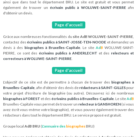
ainsi que dans tout le département BRU. Le site est gratuit et vous permet
également de trouver un
écrivain public à WOLUWE-SAINT-PIERRE
afin
d'obtenir un devis.
Page d'accueil
Grâce aux nombreuses fonctionnalités du
site AdB WOLUWE-SAINT-PIERRE
,
contactez des
écrivains publics à SAINT-JOSSE-TEN-NOODE
et demandez un
devis à des
biographes à Bruxelles-Capitale
. Le site
Ad
B
WOLUWE-SAINT-
PIERRE, ce sont des
écrivains publics à ANDERLECHT
et des
relecteurs et
correcteurs à WOLUWE-SAINT-PIERRE
.
Page d'accueil
L'objectif de ce site est de permettre à chacun de trouver des
biographes à
Bruxelles-Capitale
, afin d'obtenir des devis de
rédacteurs à SAINT-GILLES
pour
votre projet d'écriture de biographie (ou autre). Découvrez ici de nombreux
biographes à FOREST
et des
écrivains publics à Bruxelles-Capitale
. Le site
Ad
B
Bruxelles-Capitale vous permet de trouver un
relecteur à GANSHOREN
(si vous
avez écrit vous-même votre biographie), et vous pouvez également trouver des
rédacteurs dans tout le département BRU. Le service proposé est gratuit.
Groupe local
AdB BRU
(
L'annuaire des
biographes
BRU)