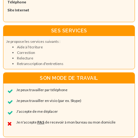
Téléphone
Site Internet
SES SERVICES
Je propose les services suivants :
Aide à l'écriture
Correction
Relecture
Retranscription d'entretiens
SON MODE DE TRAVAIL
Je peux travailler par téléphone
Je peux travailler en visio (par ex. Skype)
J'accepte de me déplacer
Je n'accepte
PAS
de recevoir à mon bureau ou mon domicile