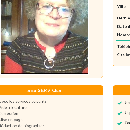
Ville
Derniè
Date d
Nombre
Télép
Site I
SES SERVICES
pose les services suivants :
Je 
Aide à l'écriture
Je 
Correction
Mise en page
J'
Rédaction de biographies