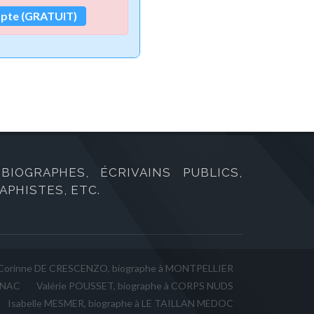
mpte (GRATUIT)
IOGRAPHES, ÉCRIVAINS PUBLICS,
PHISTES, ETC.
Corinne DE CRESCENZO, biographe à MONTPELLIER
ANAC
Valérie POUSSET, biographe à CORPS NUDS
Isabelle MESMER, biographe à LE TAILLAN MEDOC