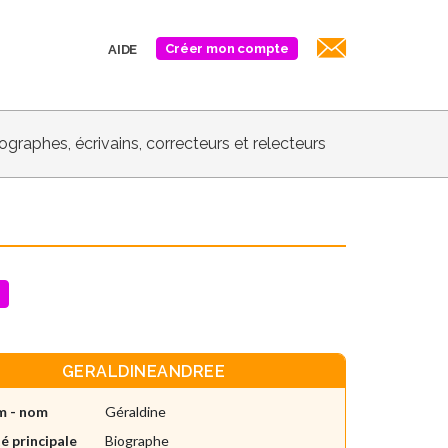
Créer mon compte
AIDE
biographes, écrivains, correcteurs et relecteurs
GERALDINEANDREE
m - nom
Géraldine
é principale
Biographe