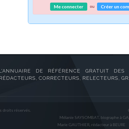
ou
Me connecter
Créer un co
L'ANNUAIRE DE RÉFÉRENCE GRATUIT DES B
RÉDACTEURS, CORRECTEURS, RELECTEURS, GRA
 droits réservés.
Mélanie SAYSOMBAT, biographe à G
Marie GAUTHIER, rédacteur à BEURE