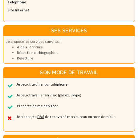
Téléphone
Site Internet
SES SERVICES
Je propose les services suivants :
Aide à l'écriture
Rédaction de biographies
Relecture
SON MODE DE TRAVAIL
Je peux travailler par téléphone
Je peux travailler en visio (par ex. Skype)
J'accepte de me déplacer
Je n'accepte
PAS
de recevoir à mon bureau ou mon domicile